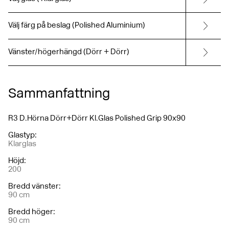
Välj färg på beslag (Polished Aluminium)
Vänster/högerhängd (Dörr + Dörr)
Sammanfattning
R3 D.Hörna Dörr+Dörr Kl.Glas Polished Grip 90x90
Glastyp
:
Klarglas
Höjd
:
200
Bredd vänster
:
90 cm
Bredd höger
:
90 cm