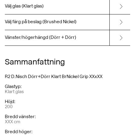
Välj glas (Klart glas)
Välj färg på beslag (Brushed Nickel)
Vänster/högerhängd (Dörr + Dörr)
Sammanfattning
R2 D.Nisch Dörr+Dörr Klart BrNickel Grip XXxXX
Glastyp
:
Klart glas
Höjd
:
200
Bredd vänster
:
XXX cm
Bredd höger
: