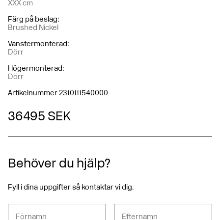
XXX cm
Färg på beslag
:
Brushed Nickel
Vänstermonterad
:
Dörr
Högermonterad
:
Dörr
Artikelnummer 2310111540000
36 495 SEK
Behöver du hjälp?
Fyll i dina uppgifter så kontaktar vi dig.