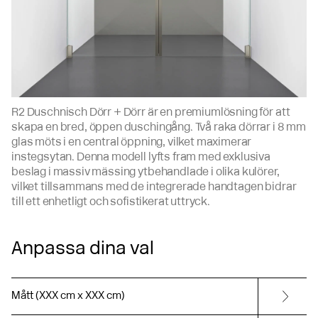
R2 Duschnisch Dörr + Dörr är en premiumlösning för att
skapa en bred, öppen duschingång. Två raka dörrar i 8 mm
glas möts i en central öppning, vilket maximerar
instegsytan. Denna modell lyfts fram med exklusiva
beslag i massiv mässing ytbehandlade i olika kulörer,
vilket tillsammans med de integrerade handtagen bidrar
till ett enhetligt och sofistikerat uttryck.
Anpassa dina val
Mått (XXX cm x XXX cm)