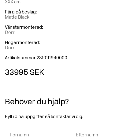
XXX cm
Färg på beslag
:
Matte Black
Vänstermonterad
:
Dörr
Högermonterad
:
Dörr
Artikelnummer 2310111940000
33 995 SEK
Behöver du hjälp?
Fyll i dina uppgifter så kontaktar vi dig.