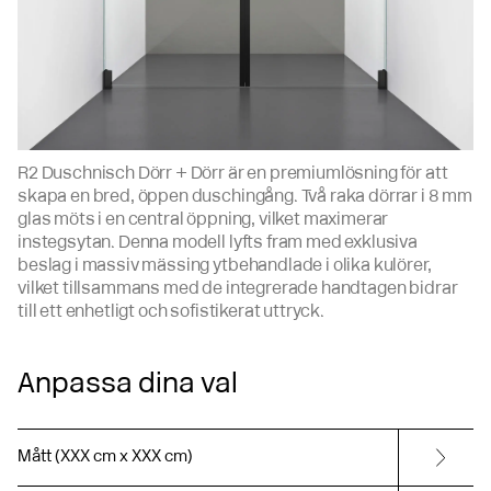
R2 Duschnisch Dörr + Dörr är en premiumlösning för att
skapa en bred, öppen duschingång. Två raka dörrar i 8 mm
glas möts i en central öppning, vilket maximerar
instegsytan. Denna modell lyfts fram med exklusiva
beslag i massiv mässing ytbehandlade i olika kulörer,
vilket tillsammans med de integrerade handtagen bidrar
till ett enhetligt och sofistikerat uttryck.
Anpassa dina val
Mått (XXX cm x XXX cm)