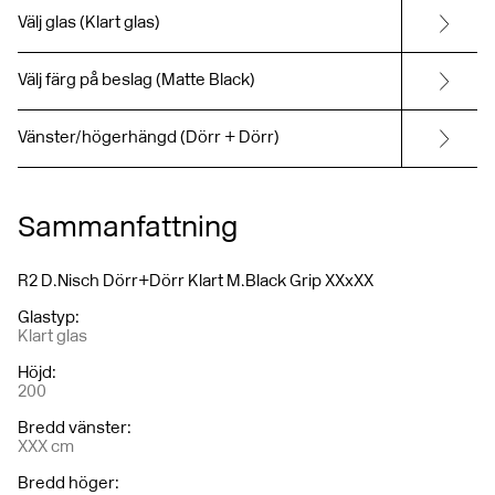
Välj glas (Klart glas)
Välj färg på beslag (Matte Black)
Vänster/högerhängd (Dörr + Dörr)
Sammanfattning
R2 D.Nisch Dörr+Dörr Klart M.Black Grip XXxXX
Glastyp
:
Klart glas
Höjd
:
200
Bredd vänster
:
XXX cm
Bredd höger
: